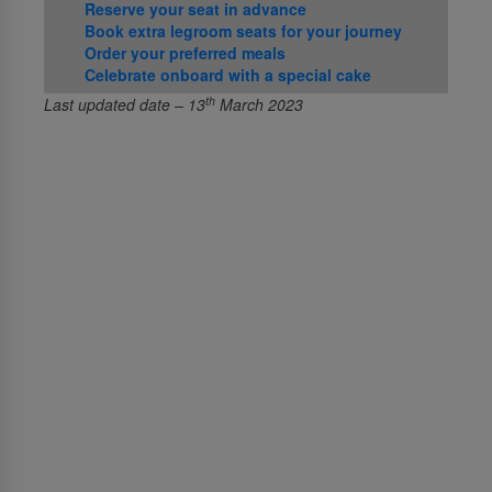
Reserve your seat in advance
Book extra legroom seats for your journey
Order your preferred meals
Celebrate onboard with a special cake
th
Last updated date – 13
March 2023
เกี่ยวกับเรา
เกี่ยวกับ SriLankan Airlines
Awards and Accolades
กฎหมายเกี่ยวกับสิทธิในข้อมูล
Tender and GSA notices
ลงโฆษณากับเรา
ศูนย์กลางสื่อ