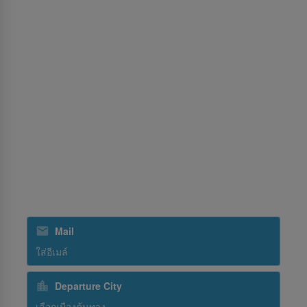
ศูนย์การอนุญาต
บริการ
การจัดการประชุมและนิทรรศการ
การส่งสินค้า
การฝึกอบรม
การจัดการภาคพื้น
SriLankan Holidays
SriLankan Catering
สมัครรับข่าวสารจากเรา
Mail
Departure City