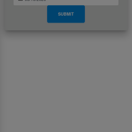
SUBMIT
เกี่ยวกับเรา
เกี่ยวกับ SriLankan Airlines
Awards and Accolades
กฎหมายเกี่ยวกับสิทธิในข้อมูล
Tender and GSA notices
ลงโฆษณากับเรา
ศูนย์กลางสื่อ