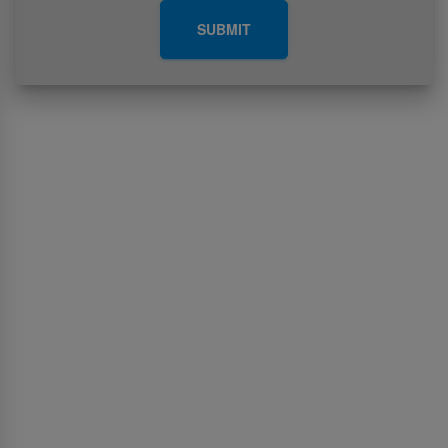
SUBMIT
අප ගැන
ශ්‍රීලංකන් ගුවන් සේවය ගැන
Awards and Accolades
තොරතුරු දැනගැනීමේ අයිතිය සඳහා වන පනත
ටෙන්ඩර් සහ ජීඑස්ඒ දැන්වීම්
අප සමග ප්‍රවර්ධන කටයුතු සිදුකිරීමට
මාධ්‍ය මධ්‍යස්ථානය
ශ්‍රී ලංකා සංචාරක ප්‍රවර්ධන කාර්යාංශය
වෘත්තීන්