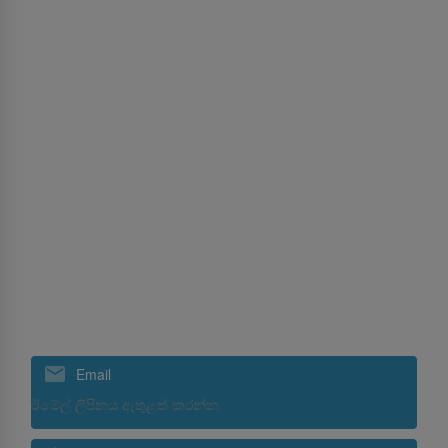
ඔබේ අනුමැතිය (සන්නිවේදන කටයුතු සම්බන්ධයෙන්)
සේවාවන්
MICE
ගුවන් භාණ්ඩ ප්‍රවාහනය
පුහුණුවීම්
ගුවන් තොටුපොල සේවා මෙහෙයවීම්
ශ්‍රීලංකන් හොලිඩේස්
ශ්‍රීලංකන් කේටරින් ආයතනය
නවතම තොරතුරු ලබාගැනීමට ලියාපදිංචි වන්න
Email