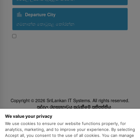
Departure City
ශ්‍රීලංකන් ගුවන් සමාගමේ ප්‍රවර්ධන විස්තර ලබා ගැනීමට මම
කැමතියි
Subscribe
Follow Us
Copyright ©
2026
SriLankan IT Systems. All rights reserved.
පුද්ගල රහස්‍යභාවය සුරුකීමේ ප්‍රතිපත්තිය
Cookie ප්‍රතිපත්තිය
We value your privacy
We use cookies to ensure our website functions properly, for
නෛතික ප්‍රකාශනය​
analytics, marketing, and to improve your experience. By selecting
Accept all, you consent to the use of all cookies. You can manage