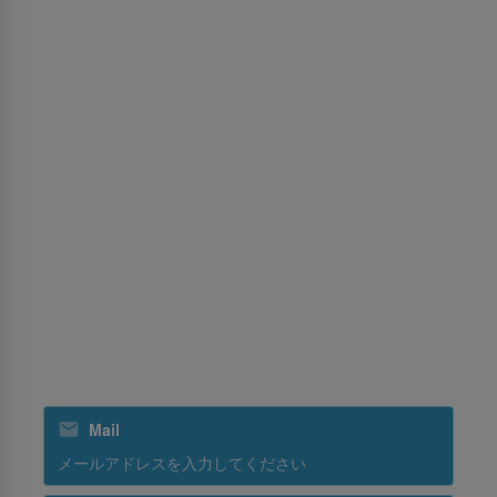
運送約款
旅行会社向け予約ポリシー
パーミッションセンター
サービス
MICE（マイス）
貨物
訓練
グランドハンドリング
スリランカンホリデーズ
スリランカンケータリング
ニュースレターを購読する
Mail