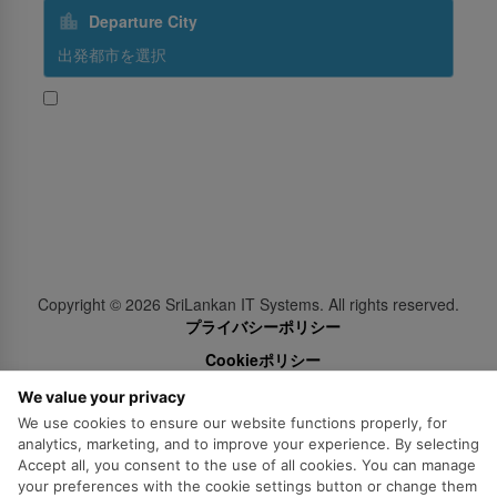
Departure City
はい、スリランカ航空からのプロモーションを受け取る
Subscribe
Follow Us
Copyright ©
2026
SriLankan IT Systems. All rights reserved.
プライバシーポリシー
Cookieポリシー
法定通知、免責事項
We value your privacy
We use cookies to ensure our website functions properly, for
analytics, marketing, and to improve your experience. By selecting
Accept all, you consent to the use of all cookies. You can manage
your preferences with the cookie settings button or change them