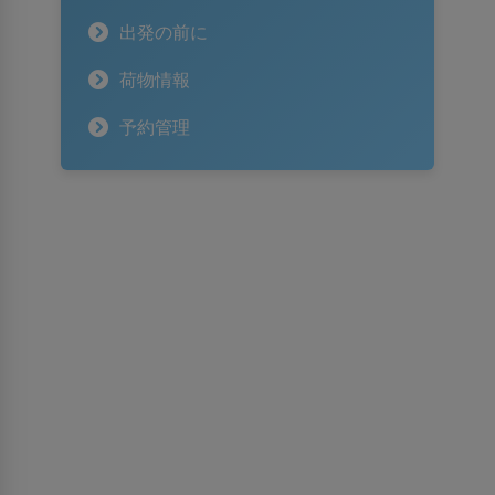
出発の前に
荷物情報
予約管理
スリランカ航空について
スリランカ航空について
受賞歴
情報保護法に対する権利
入札・GSAのお知らせ
広告掲載のご案内