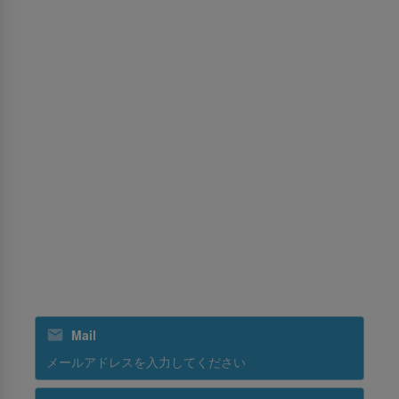
旅行会社向け予約ポリシー
パーミッションセンター
サービス
MICE（マイス）
貨物
訓練
グランドハンドリング
スリランカンホリデーズ
スリランカンケータリング
ニュースレターを購読する
Mail