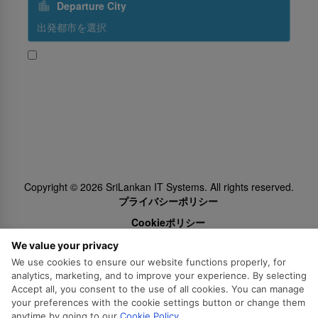
Departure City
はい、スリランカ航空からのプロモーションを受け取る
Subscribe
Follow Us
Copyright ©
2026
SriLankan IT Systems. All rights reserved.
プライバシーポリシー
Cookieポリシー
法定通知、免責事項
We value your privacy
We use cookies to ensure our website functions properly, for
analytics, marketing, and to improve your experience. By selecting
Accept all, you consent to the use of all cookies. You can manage
your preferences with the cookie settings button or change them
anytime by going to our
Cookie Policy