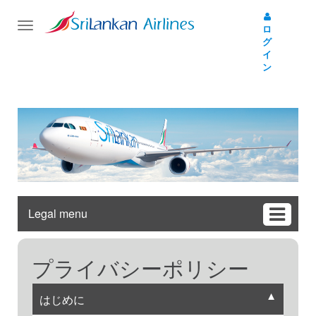
Toggle
ロ
navigation
グ
イ
ン
Legal menu
プライバシーポリシー
▼
はじめに