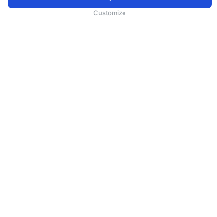
SriLankan.comの閲覧を続けると、スリランカ航空の
利用規約
,
Cookieポリシー
、および
プライバシー
ポリシー
に同意したことになります。
Customize
サービス
利用規約
MICE（マイス）
オンライン予約利用条件