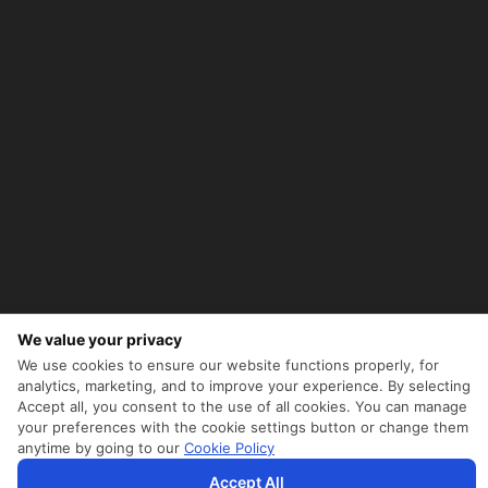
We value your privacy
We use cookies to ensure our website functions properly, for
analytics, marketing, and to improve your experience. By selecting
Accept all, you consent to the use of all cookies. You can manage
your preferences with the cookie settings button or change them
anytime by going to our
Cookie Policy
SriLankan.comはCookieとサードパーティのサービスを使用して、高度なアクセシビリティの強化によ
Accept All
り、より優れた、よりパーソナライズされたブラウジングエクスペリエンスを提供します。