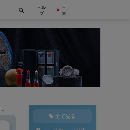
日
ヘル
プ
本
す。
全て見る