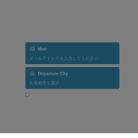
ニュースレターを購読する
Mail
Departure City
ズ
ング
はい、スリランカ航空からのプロモーションを
受け取る
Subscribe