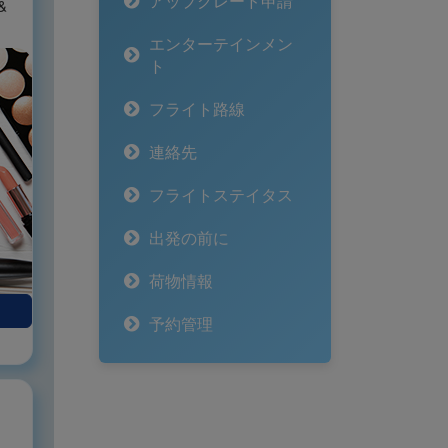
アップグレード申請
&
エンターテインメン
ト
フライト路線
連絡先
フライトステイタス
出発の前に
荷物情報
予約管理