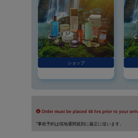
ショップ
Order must be placed 48 hrs prior to your arri
*事前予約は現地通関規則に厳正に従います。