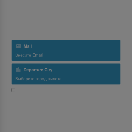
SriLankan Holidays
SriLankan Кейтеринг
Подпишитесь на рассылку
Mail
Departure City
Да, я хочу получать новости и промо-предложения от
SriLankan Airlines
Subscribe
Follow Us