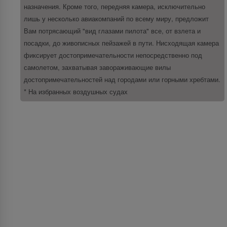
назначения. Кроме того, передняя камера, исключительно
лишь у несколько авиакомпаний по всему миру, предложит
Вам потрясающий "вид глазами пилота" все, от взлета и
посадки, до живописных пейзажей в пути. Нисходящая камера
фиксирует достопримечательности непосредственно под
самолетом, захватывая завораживающие вилы
достопримечательностей над городами или горными хребтами.
* На избранных воздушных судах
О нас
О SriLankan Airlines
Awards and Accolades
Право на Акт Информации