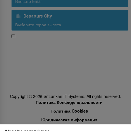
Departure City
Да, я хочу получать новости и промо-предложения от
SriLankan Airlines
Subscribe
Follow Us
Copyright ©
2026
SriLankan IT Systems. All rights reserved.
Политика Конфиденциальности
Политика Cookies
Юридическая информация