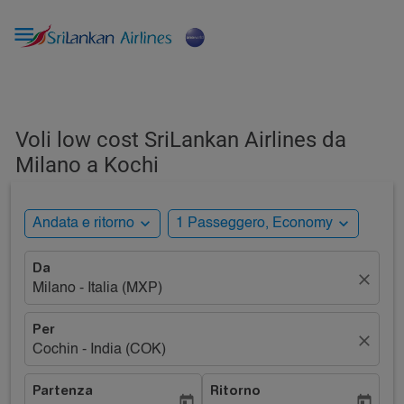

Voli low cost SriLankan Airlines da
Milano a Kochi
expand_more
expand_more
Andata e ritorno
1 Passeggero, Economy
Da
close
Milano - Italia (MXP)
Per
close
Cochin - India (COK)
Partenza
Ritorno
today
today