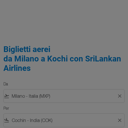
Biglietti aerei
da Milano a Kochi con SriLankan
Airlines
Da
flight_takeoff
close
Per
flight_land
close