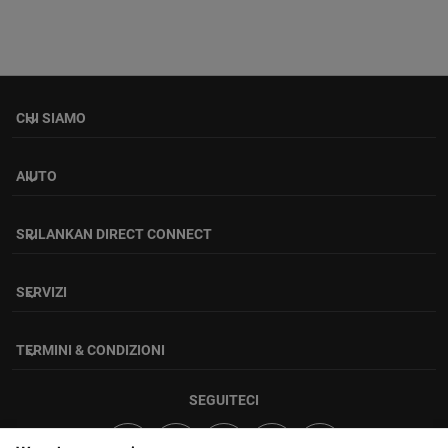
CHI SIAMO
keyboard_arrow_down
AIUTO
keyboard_arrow_down
SRILANKAN DIRECT CONNECT
keyboard_arrow_down
SERVIZI
keyboard_arrow_down
TERMINI & CONDIZIONI
keyboard_arrow_down
SEGUITECI