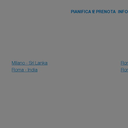
keyboard_arrow_down
PIANIFICA E PRENOTA
INFO
Milano - Sri Lanka
Rom
Roma - India
Rom