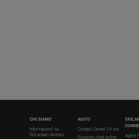
CHI SIAMO
AIUTO
SRILA
CONN
Informazioni su
Contact Center 24 ore
SriLankan Airlines
Agent R
Supporto chat online