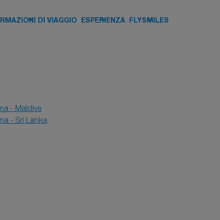
keyboard_arrow_down
keyboard_arrow_down
keyboard_arrow_down
RMAZIONI DI VIAGGIO
ESPERIENZA
FLYSMILES
a - Maldive
a - Sri Lanka