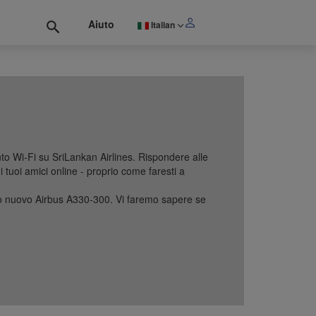
Aiuto
Italian
to Wi-Fi su SriLankan Airlines. Rispondere alle
i tuoi amici online - proprio come faresti a
stro nuovo Airbus A330-300. Vi faremo sapere se