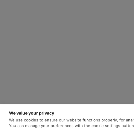
Supplier Registration
Awards and Accolades
Aiuto
Diritto alla legge
sull'informazione
Contact Center 24 ore
Comunicati GSA e Offerta
FAQs
Pubblicizzare con noi
Centro Multimediale
Turismo Sri Lanka
Lavora con noi
Follow Us
We value your privacy
We use cookies to ensure our website functions properly, for analy
Copyright ©
2026
SriLankan IT Systems. All rig
You can manage your preferences with the cookie settings butto