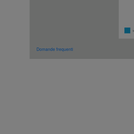
Domande frequenti
Chi siamo
Direct Connect
Informazioni su SriLankan
Agent Registration
Airlines