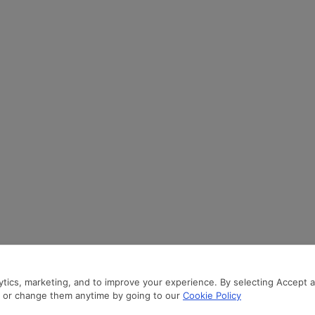
Termini d'uso della prenotazione
online
Formazione
Condizioni di trasporto
Assistenza a terra
Politica di prenotazione per gli
Srilankan Holidays
agenti di viaggio
SriLankan Catering
Centro autorizzazioni
tics, marketing, and to improve your experience. By selecting Accept all
hts reserved.
Politica sulla Privacy
n or change them anytime by going to our
Cookie Policy