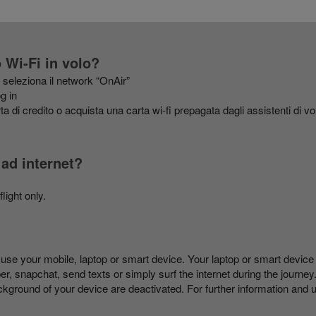
 Wi-Fi in volo?
e seleziona il network “OnAir”
g in
rta di credito o acquista una carta wi-fi prepagata dagli assistenti di vo
 ad internet?
light only.
n use your mobile, laptop or smart device. Your laptop or smart devi
r, snapchat, send texts or simply surf the internet during the journ
ckground of your device are deactivated. For further information and us