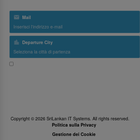
ISCRIVITI ALLA NOSTRA NEWSLETTER
Mail
Departure City
Sì, desidero ricevere contenuti promozionali da SriLankan Airlines
Subscribe
Follow Us
Copyright ©
2026
SriLankan IT Systems. All rights reserved.
Politica sulla Privacy
Gestione dei Cookie