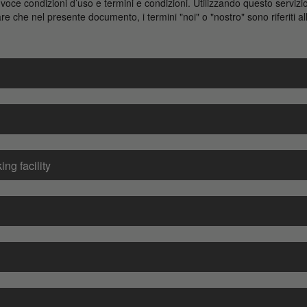
voce condizioni d’uso e termini e condizioni. Utilizzando questo servizio
re che nel presente documento, i termini "noi" o "nostro" sono riferiti a
ng facility