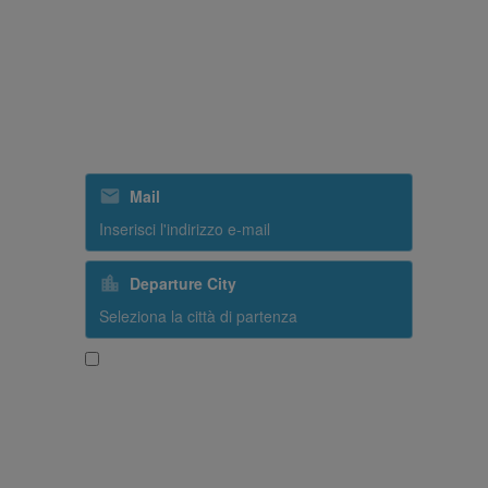
ISCRIVITI ALLA NOSTRA
NEWSLETTER
Mail
Departure City
Sì, desidero ricevere contenuti promozionali da
SriLankan Airlines
Subscribe