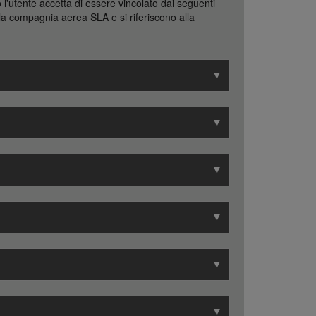
 l'utente accetta di essere vincolato dai seguenti
lla compagnia aerea SLA e si riferiscono alla
▼
▼
▼
▼
▼
▼