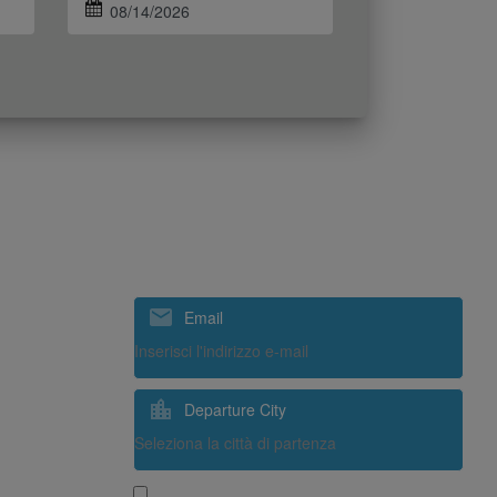
ISCRIVITI ALLA NOSTRA
NEWSLETTER
Email
Departure City
Sì, desidero ricevere contenuti promozionali