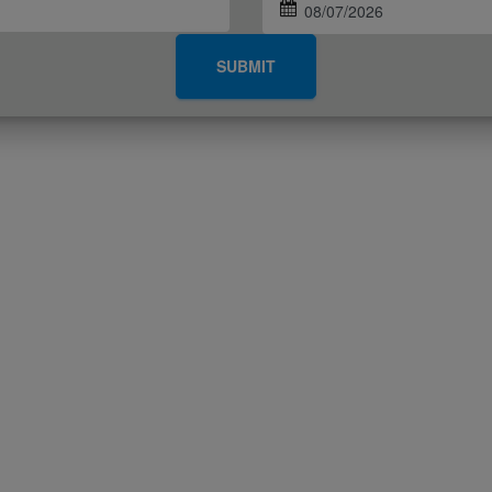
SUBMIT
Termini & Condizioni
Servizi
MICE
Terms
Cargo
Termini d'uso della prenotazione
Formazione
online
Assistenza a terra
Condizioni di trasporto
Srilankan Holidays
Politica di prenotazione per gli
agenti di viaggio
SriLankan Catering