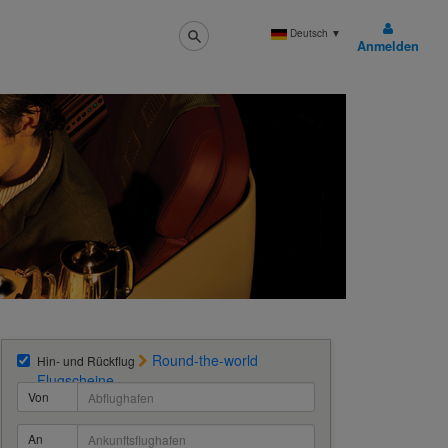
Deutsch
▼
Anmelden
Round-the-world
Hin- und Rückflug
Flugscheine
Von
An