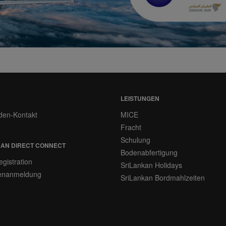
LEISTUNGEN
den-Kontakt
MICE
Fracht
Schulung
AN DIRECT CONNECT
Bodenabfertigung
gistration
SriLankan Holidays
tenanmeldung
SriLankan Bordmahlzeiten