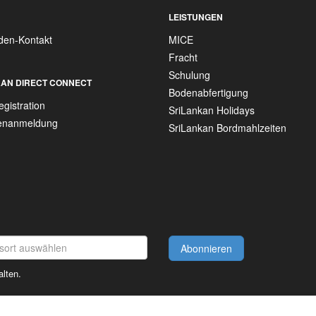
LEISTUNGEN
den-Kontakt
MICE
Fracht
Schulung
AN DIRECT CONNECT
Bodenabfertigung
gistration
SriLankan Holidays
tenanmeldung
SriLankan Bordmahlzeiten
Abonnieren
alten.