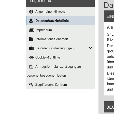
Legal menu
Dat
Allgemeiner Hinweis
EIN
Datenschutzrichtlinie
Will
Impressum
SriL
Informationssicherheit
Sitz
Der 
Beförderungsbedingungen
größ
beha
Cookie-Richtlinie
über
Antragsformular auf Zugang zu
und 
Dies
personenbezogenen Daten
könn
Inan
Zugriffsrecht-Zentrum
und 
BE