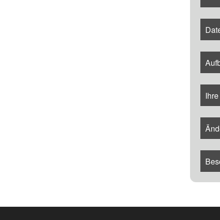
Date
Auf
Ihre
Ände
Bes