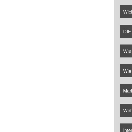
Wich
DIE
Wie
Wie 
Mar
Weit
Inte