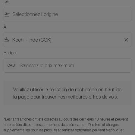
De
flight_takeoff
À
flight_land
close
Budget
CAD
Veuillez utiliser la fonction de recherche en haut de la page po
Veuillez utiliser la fonction de recherche en haut de
la page pour trouver nos meilleures offres de vols.
*Les tarifs affichés ont été collectés au cours des dernières 48 heures et peuvent
ne plus être disponibles au moment de la réservation. Des frais et charges
supplémentaires pour les produits et services optionnels peuvent s'appliquer.