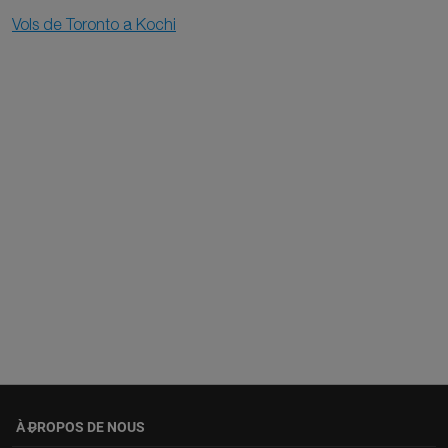
Vols de Toronto a Kochi
À PROPOS DE NOUS
keyboard_arrow_down