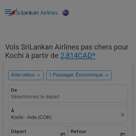

Vols SriLankan Airlines pas chers pour
Kochi à partir de
2,814CAD*
expand_more
expand_more
Aller-retour
1 Passager, Économique
De
Sélectionnez le départ
À
close
Kochi - Inde (COK)
Départ
Retour
today
today