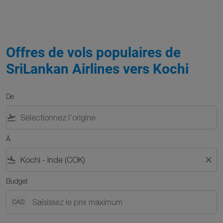
Offres de vols populaires de
SriLankan Airlines vers Kochi
De
flight_takeoff
À
flight_land
close
Budget
CAD