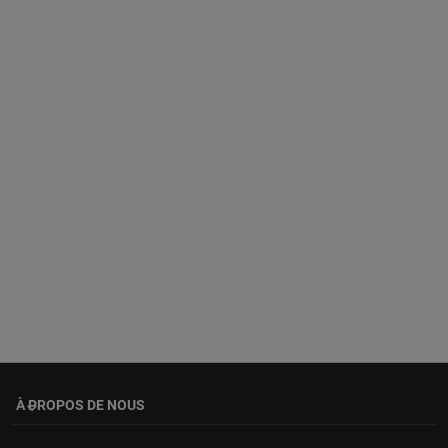
À PROPOS DE NOUS
keyboard_arrow_down