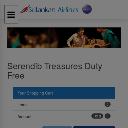
Toggle
navigation
Serendib Treasures Duty
Free
Your Shopping Cart
Items
0
Amount
US $
0