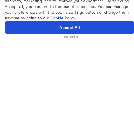
analytics, marketing, and to improve your experience. By selecting
Accept all, you consent to the use of all cookies. You can manage
your preferences with the cookie settings button or change them
anytime by going to our
Cookie Policy
스리랑칸항공
Accept All
스리랑칸항공에 대해서
Customize
Awards and Accolades
정보법에 대한 권리
입찰 및 GSA 공지
광고
미디어 센터
스리랑카 여행
채용 정보
스리랑칸항공 여행사 채널
여행사 등록
Supplier Registration