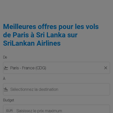
Meilleures offres pour les vols
de Paris à Sri Lanka sur
SriLankan Airlines
De
flight_takeoff
close
À
flight_land
Budget
EUR