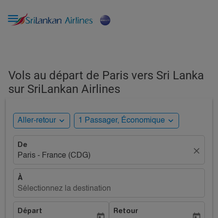

Vols au départ de Paris vers Sri Lanka
sur SriLankan Airlines
expand_more
expand_more
Aller-retour
1 Passager, Économique
De
close
Paris - France (CDG)
À
Sélectionnez la destination
Départ
Retour
today
today