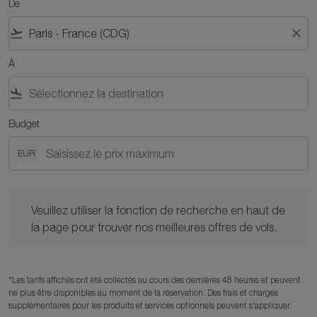
De
flight_takeoff
close
À
flight_land
Budget
EUR
Veuillez utiliser la fonction de recherche en haut de la page po
Veuillez utiliser la fonction de recherche en haut de
la page pour trouver nos meilleures offres de vols.
*Les tarifs affichés ont été collectés au cours des dernières 48 heures et peuvent
ne plus être disponibles au moment de la réservation. Des frais et charges
supplémentaires pour les produits et services optionnels peuvent s'appliquer.