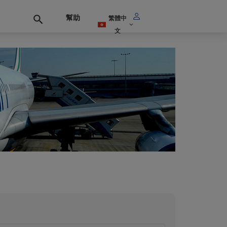
幫助
繁體中
文