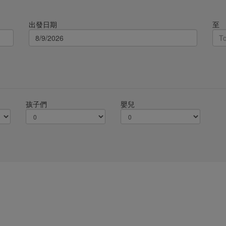
出發日期
至
孩子們
嬰兒
規則&條款
服務