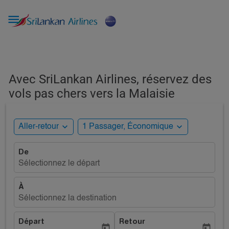

Avec SriLankan Airlines, réservez des
vols pas chers vers la Malaisie
expand_more
expand_more
Aller-retour
1 Passager, Économique
De
Sélectionnez le départ
À
Sélectionnez la destination
Départ
Retour
today
today