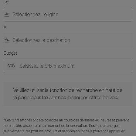
De
flight_takeoff
À
flight_land
Budget
SCR
Veuillez utiliser la fonction de recherche en haut de la page po
Veuillez utiliser la fonction de recherche en haut de
la page pour trouver nos meilleures offres de vols.
*Les tarifs affichés ont été collectés au cours des dernières 48 heures et peuvent
ne plus être disponibles au moment de la réservation. Des frais et charges
supplémentaires pour les produits et services optionnels peuvent s'appliquer.