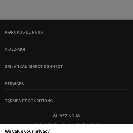
À PROPOS DE NOUS
keyboard_arrow_down
AIDEZ-MOI
keyboard_arrow_down
SRILANKAN DIRECT CONNECT
keyboard_arrow_down
SERVICES
keyboard_arrow_down
TERMES ET CONDITIONS
keyboard_arrow_down
SUIVEZ-NOUS
We value your privacy