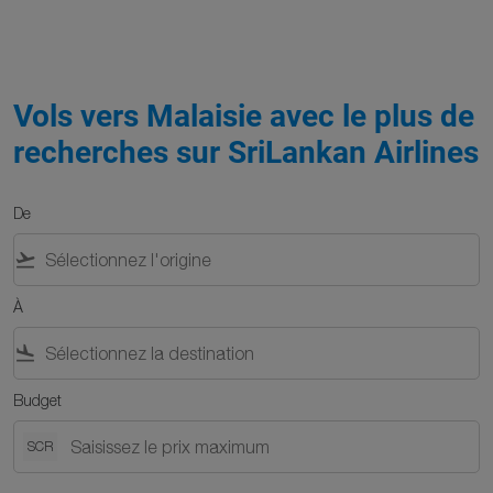
Vols vers Malaisie avec le plus de
recherches sur SriLankan Airlines
De
flight_takeoff
À
flight_land
Budget
SCR