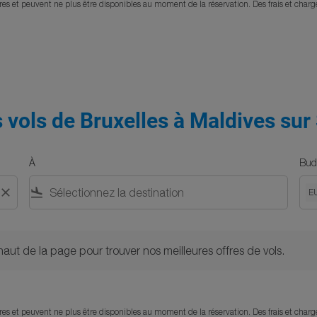
eures et peuvent ne plus être disponibles au moment de la réservation. Des frais et char
s vols de Bruxelles à Maldives sur
À
Bud
close
flight_land
E
 de la page pour trouver nos meilleures offres de vols.
 haut de la page pour trouver nos meilleures offres de vols.
eures et peuvent ne plus être disponibles au moment de la réservation. Des frais et char