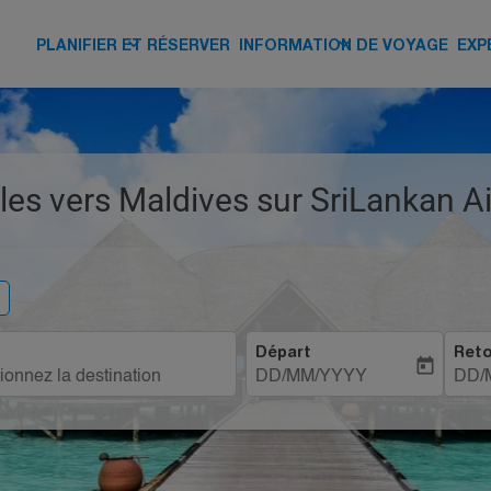
keyboard_arrow_down
keyboard_arrow_down
PLANIFIER ET RÉSERVER
INFORMATION DE VOYAGE
EXP
les vers Maldives sur SriLankan Ai
re
Départ
Ret
today
DD/MM/YYYY
DD/