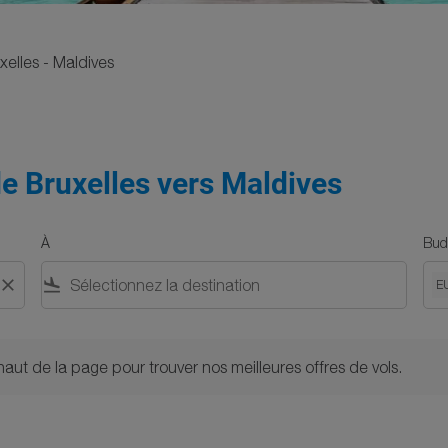
xelles - Maldives
de Bruxelles vers Maldives
À
Bud
close
flight_land
E
 de la page pour trouver nos meilleures offres de vols.
 haut de la page pour trouver nos meilleures offres de vols.