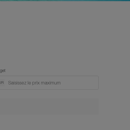
get
UR