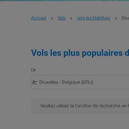
Accueil
Vols
vers les Maldives
Bru
Vols les plus populaires 
De
flight_takeoff
Veuillez utiliser la fonction de recherche en haut
Veuillez utiliser la fonction de recherche en