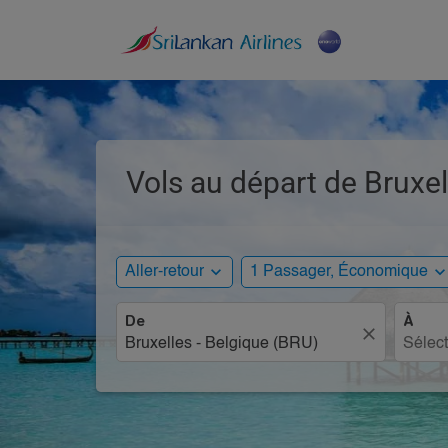
Vols au départ de Bruxel
expand_more
expand_mo
Aller-retour
1 Passager, Économique
De
À
close