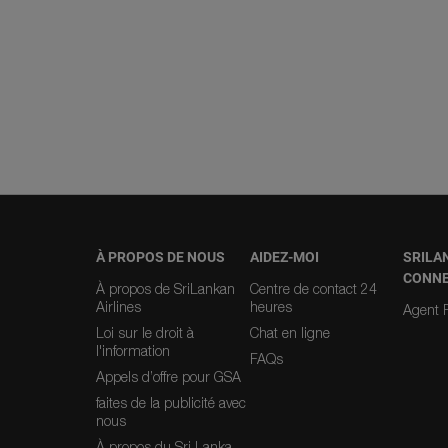
À PROPOS DE NOUS
AIDEZ-MOI
SRILA
CONN
À propos de SriLankan
Centre de contact 24
Airlines
heures
Agent R
Loi sur le droit à
Chat en ligne
l'information
FAQs
Appels d’offre pour GSA
faites de la publicité avec
nous
À propos du Sri Lanka