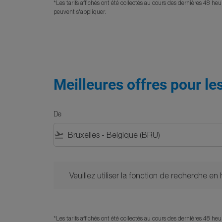
*Les tarifs affichés ont été collectés au cours des dernières 48 h
peuvent s'appliquer.
Meilleures offres pour le
De
flight_takeoff
Veuillez utiliser la fonction de recherche en haut
Veuillez utiliser la fonction de recherche en
*Les tarifs affichés ont été collectés au cours des dernières 48 h