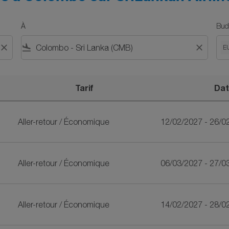
À
Bud
close
flight_land
close
E
Tarif
Dat
iLankan Airlines
Aller-retour
/
Économique
12/02/2027 - 26/0
Aller-retour
/
Économique
06/03/2027 - 27/0
Aller-retour
/
Économique
14/02/2027 - 28/0