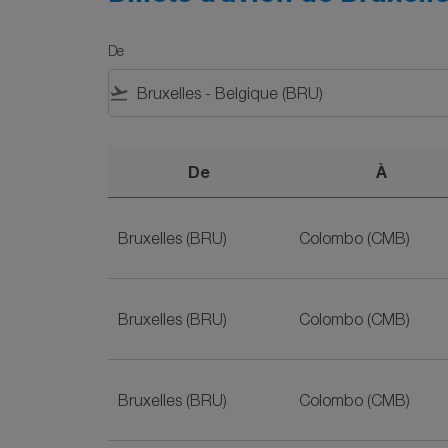
De
flight_takeoff
De
À
Billets d'avion de Bruxelles à Colombo sur Sr
Bruxelles (BRU)
Colombo (CMB)
Bruxelles (BRU)
Colombo (CMB)
Bruxelles (BRU)
Colombo (CMB)