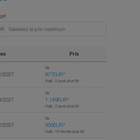
get
UR
es
Prix
De
2/2027
977EUR
*
Vu(s) : 3 jours plus tôt
De
3/2027
1,149EUR
*
Vu(s) : 2 jours plus tôt
De
2/2027
900EUR
*
Vu(s) : 15 heures plus tôt