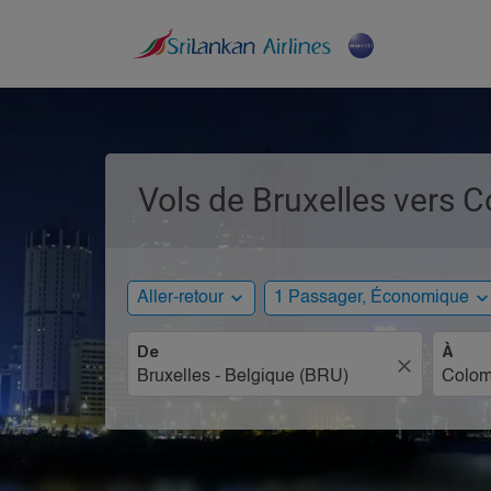
Vols de Bruxelles vers 
expand_more
expand_mo
Aller-retour
1 Passager, Économique
De
À
close